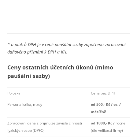
* u plátců DPH je v ceně paušální sazby započteno zpracování
daňového přiznání k DPH a KH.
Ceny ostatních účetních úkonů (mimo
paušální sazby)
Položka
Cena bez DPH
Personalistika, mzdy
od 500,- Kč / os. /
měsíčně
Zpracování daně z příjmu ze závislé činnosti
od 1000,- Kč /
ročně
fyzických osob (DPFO)
(dle velikosti firmy)