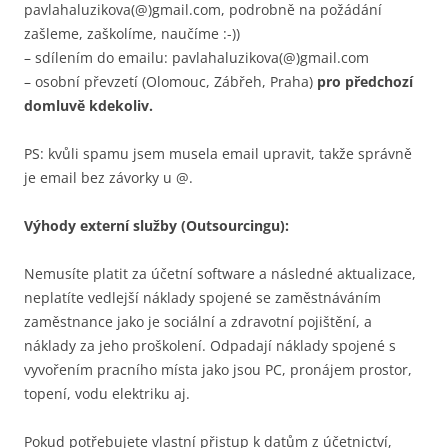
pavlahaluzikova(@)gmail.com, podrobně na požádání
zašleme, zaškolíme, naučíme :-))
– sdílením do emailu: pavlahaluzikova(@)gmail.com
– osobní převzetí (Olomouc, Zábřeh, Praha)
pro předchozí
domluvě kdekoliv.
PS: kvůli spamu jsem musela email upravit, takže správně
je email bez závorky u @.
Výhody externí služby (Outsourcingu):
Nemusíte platit za účetní software a následné aktualizace,
neplatíte vedlejší náklady spojené se zaměstnáváním
zaměstnance jako je sociální a zdravotní pojištění, a
náklady za jeho proškolení. Odpadají náklady spojené s
vyvořením pracního místa jako jsou PC, pronájem prostor,
topení, vodu elektriku aj.
Pokud potřebujete vlastní přistup k datům z účetnictví,