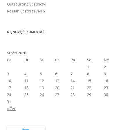
Outsourcing účetnictví
Rozsah účetní závěrky
NEJNOVĚJŠÍ KOMENTÁŘE
Srpen 2026
Po
Út
St
Čt
Pá
So
Ne
1
2
3
4
5
6
7
8
9
10
11
12
13
14
15
16
17
18
19
20
21
22
23
24
25
26
27
28
29
30
31
« Čvc