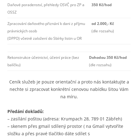
Daňové poradenství, přehledy OSVČ pro ZP a
350 Kč/hod
OSSZ
Zpracování daňového přiznání k dani z příjmu
od 2.000,- Kč
právnických osob
(dle rozsahu)
(DPPO) včetně založení do Sbírky listin u OR
Rekonstrukce účetnictví, účetní práce (bez
Dohodou 350 Kč/hod
balíčku)
(dle rozsahu)
Ceník služeb je pouze orientační a proto nás kontaktujte a
nechte si zpracovat konkrétní cenovou nabídku šitou Vám
na míru.
Předání dokladů:
– zasílání poštou (adresa: Krumpach 28, 789 01 Zábřeh)
– skenem přes gmail sdílený prostor ( na Gmail vytvoříte
složku a přes pravé tlačítko dáte sdílet s