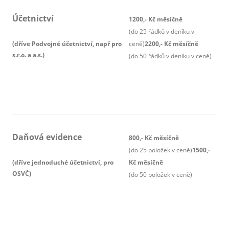
Účetnictví
1200,- Kč měsíčně
(do 25 řádků v deníku v
(dříve Podvojné účetnictví, např pro
ceně)
2200,- Kč měsíčně
s.r.o. a a.s.)
(do 50 řádků v deníku v ceně)
Daňová evidence
800,- Kč měsíčně
(do 25 položek v ceně)
1500,-
(dříve jednoduché účetnictví, pro
Kč měsíčně
OSVČ)
(do 50 položek v ceně)