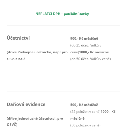
NEPLÁTCI DPH – paušální sazby
Účetnictví
900,- Kč měsíčně
(do 25 účet. řádků v
(dříve Podvojné účetnictví, např pro
ceně)
1800,- Kč měsíčně
s.r.o. a a.s.)
(do 50 účet. řádků v ceně)
Daňová evidence
500,- Kč měsíčně
(25 položek v ceně)
1000,- Kč
(dříve jednoduché účetnictví, pro
měsíčně
OSVČ)
(50 položek v ceně)