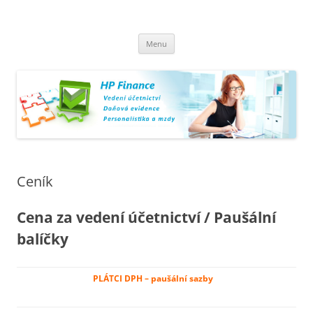
Přejít
k
HPFinance.cz
obsahu
vedení účetnictví, daňová evidence, personalistika a mzdy v Šumperku
webu
a okolí
Menu
Ceník
Cena za vedení účetnictví / Paušální
balíčky
PLÁTCI DPH – paušální sazby